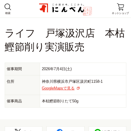
検索
ネットショップ
ライフ 戸塚汲沢店 本枯
ホーム
鰹節削り実演販売
商品情報
レシピ
催事期間
2026年7月4日(土)
店舗情報
住所
神奈川県横浜市戸塚区汲沢町1158-1
GoogleMapsで見る
にんべんとは
催事商品
本枯鰹節削りたて50g
企業情報
お客様窓口