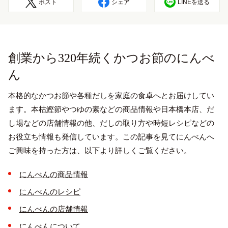
ポスト
シェア
LINEを送る
創業から320年続くかつお節のにんべ
ん
本格的なかつお節や各種だしを家庭の食卓へとお届けしてい
ます。本枯鰹節やつゆの素などの商品情報や日本橋本店、だ
English
し場などの店舗情報の他、だしの取り方や時短レシピなどの
プライバシーポリシー
お役立ち情報も発信しています。この記事を見てにんべんへ
サイトポリシー
ご興味を持った方は、以下より詳しくご覧ください。
サイトマップ
にんべんの商品情報
にんべんのレシピ
にんべんの店舗情報
にんべんについて