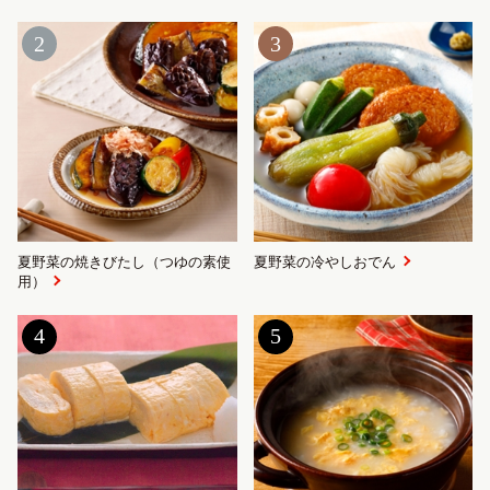
2
3
夏野菜の焼きびたし（つゆの素使
夏野菜の冷やしおでん
用）
4
5