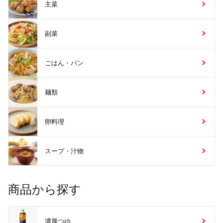
主菜
副菜
ごはん・パン
麺類
卵料理
スープ・汁物
商品から探す
濃厚つゆ