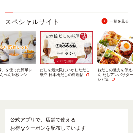
スペシャルサイト
一覧を見る
大限にいかしただし
おだしの魅力を伝える にんべ
「つゆの素」を使
本橋だしの料理帖
ん だしアンバサダーによるレ
シピ「#にんべん15
シピ集
ピ」
公式アプリで、店舗で使える
お得なクーポンを配布しています