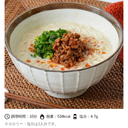
調理時間：
10分
熱量：
534kcal
塩分：
4.7g
※カロリー・塩分は1人分です。