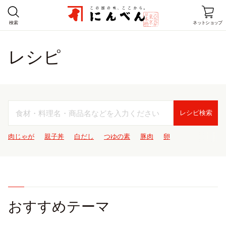
検索
ネットショップ
レシピ
ホーム
商品情報
レシピ
レシピ
検索
店舗情報
肉じゃが
親子丼
白だし
つゆの素
豚肉
卵
にんべんとは
企業情報
おすすめテーマ
お客様窓口