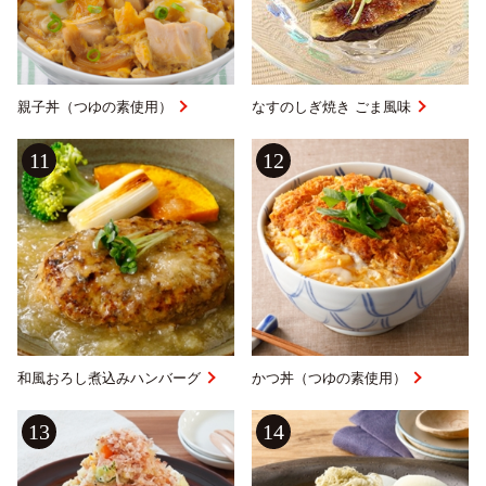
親子丼（つゆの素使用）
なすのしぎ焼き ごま風味
11
12
和風おろし煮込みハンバーグ
かつ丼（つゆの素使用）
13
14