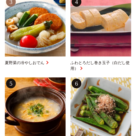
3
4
夏野菜の冷やしおでん
ふわとろだし巻き玉子（白だし使
用）
English
プライバシーポリシー
5
6
サイトポリシー
サイトマップ