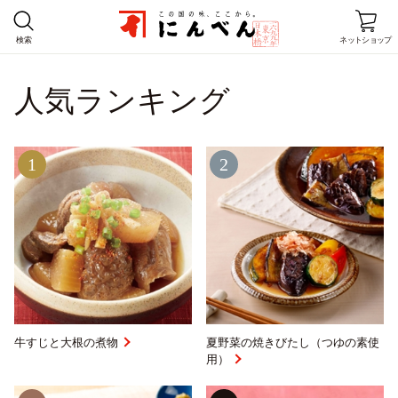
検索
ネットショップ
人気ランキング
ホーム
商品情報
1
2
レシピ
店舗情報
にんべんとは
企業情報
牛すじと大根の煮物
夏野菜の焼きびたし（つゆの素使
用）
お客様窓口