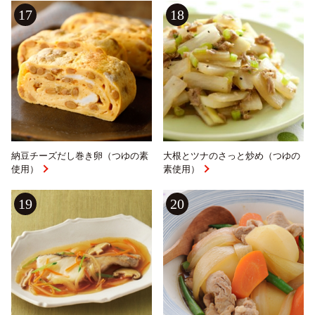
17
18
納豆チーズだし巻き卵（つゆの素
大根とツナのさっと炒め（つゆの
使用）
素使用）
19
20