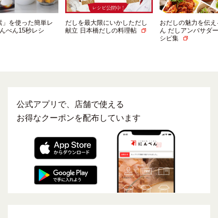
だしを最大限にいかしただし
おだしの魅力を伝える にんべ
「つ
献立 日本橋だしの料理帖
ん だしアンバサダーによるレ
シピ「
シピ集
ピ」
公式アプリで、店舗で使える
お得なクーポンを配布しています