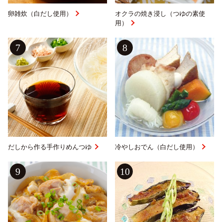
卵雑炊（白だし使用）
オクラの焼き浸し（つゆの素使
用）
7
8
だしから作る手作りめんつゆ
冷やしおでん（白だし使用）
9
10