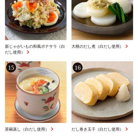
新じゃがいもの和風ポテサラ（白
大根のだし煮（白だし使用）
だし使用）
15
16
茶碗蒸し（白だし使用）
だし巻き玉子（白だし使用）