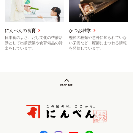
にんべんの食育
かつお雑学
日本食のよさ、だし文化の啓蒙活
鰹節の種類や意外に知られていな
動として出前授業や食育備品の貸
い栄養など、鰹節にまつわる情報
出をしています。
を発信しています。
PAGE TOP