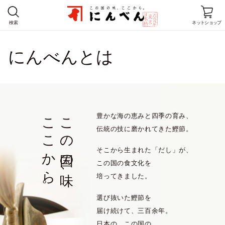
検索
ネットショップ
にんべんとは
ホーム
商品情報
レシピ
ここから。
この国の味、
豊かな海の恵みと四季の育み、
伝統の技に磨かれてきた鰹節。
店舗情報
そこから生まれた「だし」が、
にんべんとは
この国の食文化を
培ってきました。
企業情報
選び抜いた鰹節を
お客様窓口
届け続けて、三百余年。
日本の、この国の、