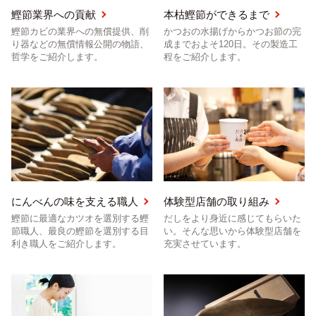
鰹節業界への貢献
本枯鰹節ができるまで
鰹節カビの業界への無償提供、削
かつおの水揚げからかつお節の完
り器などの無償情報公開の物語、
成までおよそ120日。その製造工
哲学をご紹介します。
程をご紹介します。
にんべんの味を支える職人
体験型店舗の取り組み
鰹節に最適なカツオを選別する鰹
だしをより身近に感じてもらいた
節職人、最良の鰹節を選別する目
い。そんな思いから体験型店舗を
利き職人をご紹介します。
充実させています。