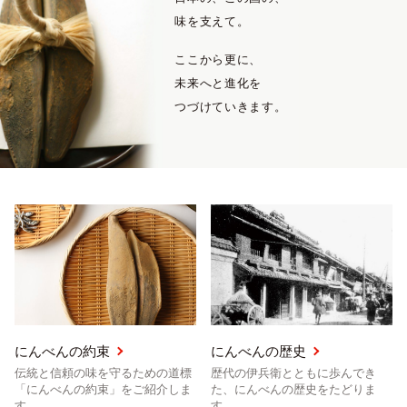
味を支えて。
ここから更に、
未来へと進化を
つづけていきます。
English
プライバシーポリシー
サイトポリシー
サイトマップ
にんべんの約束
にんべんの歴史
伝統と信頼の味を守るための道標
歴代の伊兵衛とともに歩んでき
「にんべんの約束」をご紹介しま
た、にんべんの歴史をたどりま
す。
す。