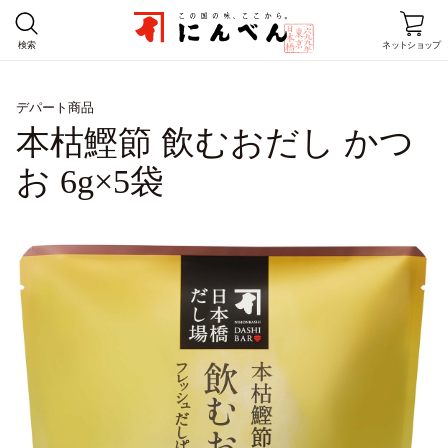
検索
ネットショップ
デパート商品
ホーム
本枯鰹節 飲むおだし かつ
商品情報
お 6g×5袋
レシピ
店舗情報
にんべんとは
企業情報
お客様窓口