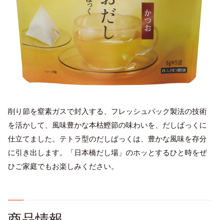
削り節を窒素ガスで封入する、フレッシュパック製法の技術
English
を活かして、風味豊かな本枯鰹節の味わいを、だしぱっくに
プライバシーポリシー
仕立てました。テトラ型のだしぱっくは、豊かな風味を存分
サイトポリシー
に引き出します。「日本橋だし場」のホッとするひと時をぜ
サイトマップ
ひご家庭でもお楽しみください。
商品情報