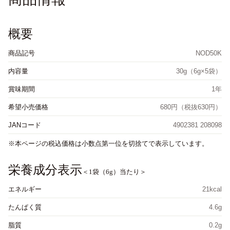
概要
商品記号
NOD50K
内容量
30g（6g×5袋）
賞味期間
1年
希望小売価格
680円（税抜630円）
JANコード
4902381 208098
本ページの税込価格は小数点第一位を切捨てで表示しています。
栄養成分表示
＜1袋（6g）当たり＞
エネルギー
21kcal
たんぱく質
4.6g
脂質
0.2g