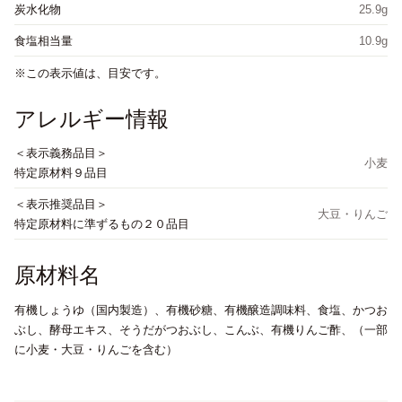
炭水化物
25.9g
食塩相当量
10.9g
この表示値は、目安です。
アレルギー情報
＜表示義務品目＞
小麦
特定原材料９品目
＜表示推奨品目＞
大豆・りんご
特定原材料に準ずるもの２０品目
原材料名
有機しょうゆ（国内製造）、有機砂糖、有機醸造調味料、食塩、かつお
ぶし、酵母エキス、そうだがつおぶし、こんぶ、有機りんご酢、（一部
に小麦・大豆・りんごを含む）