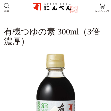
検索
ネットショップ
ホーム
有機つゆの素 300ml（3倍
濃厚）
商品情報
レシピ
店舗情報
にんべんとは
企業情報
お客様窓口