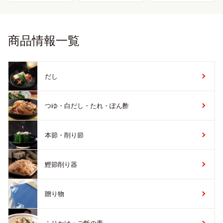
商品情報一覧
だし
つゆ・白だし・たれ・ぽん酢
本節・削り節
鰹節削り器
贈り物