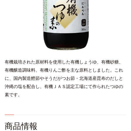
有機栽培された原材料を使用した有機しょうゆ、有機砂糖、
English
有機醸造調味料、有機りんご酢を主な原料としました。これ
プライバシーポリシー
に、国内製造鰹節やそうだがつお節・北海道産昆布のだしと
沖縄の塩を配合し、有機ＪＡＳ認定工場にて作られたつゆの
サイトポリシー
素です。
サイトマップ
商品情報