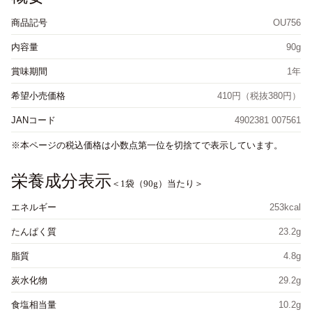
商品記号
OU756
内容量
90g
賞味期間
1年
希望小売価格
410円（税抜380円）
JANコード
4902381 007561
本ページの税込価格は小数点第一位を切捨てで表示しています。
栄養成分表示
＜1袋（90g）当たり＞
エネルギー
253kcal
たんぱく質
23.2g
脂質
4.8g
炭水化物
29.2g
食塩相当量
10.2g