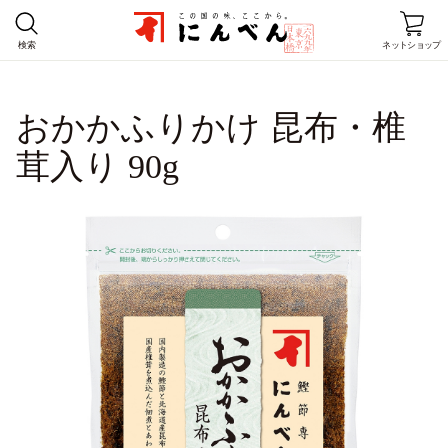
検索
ネットショップ
ホーム
おかかふりかけ 昆布・椎
茸入り 90g
商品情報
レシピ
店舗情報
にんべんとは
企業情報
お客様窓口