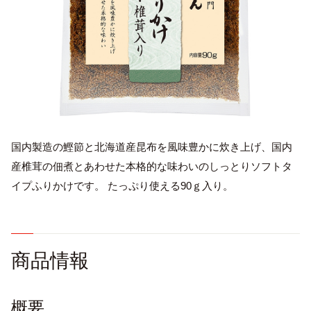
国内製造の鰹節と北海道産昆布を風味豊かに炊き上げ、国内
English
産椎茸の佃煮とあわせた本格的な味わいのしっとりソフトタ
プライバシーポリシー
イプふりかけです。 たっぷり使える90ｇ入り。
サイトポリシー
サイトマップ
商品情報
概要