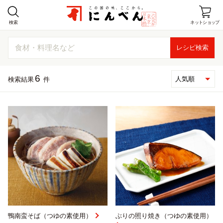
検索
ネットショップ
ホーム
6
検索結果
件
商品情報
レシピ
店舗情報
にんべんとは
企業情報
お客様窓口
鴨南蛮そば（つゆの素使用）
ぶりの照り焼き（つゆの素使用）