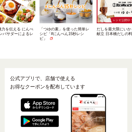
魅力を伝える にんべ
「つゆの素」を使った簡単レ
だしを最大限にいか
アンバサダーによるレ
シピ「#にんべん15秒レシ
献立 日本橋だしの
ピ」
公式アプリで、店舗で使える
お得なクーポンを配布しています