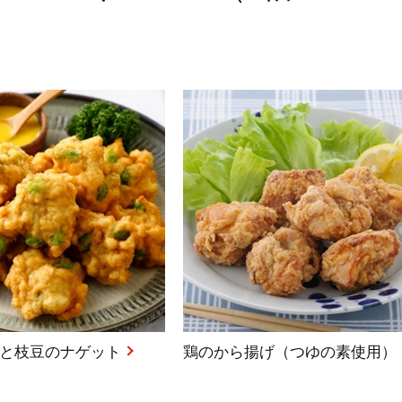
と枝豆のナゲット
鶏のから揚げ（つゆの素使用）