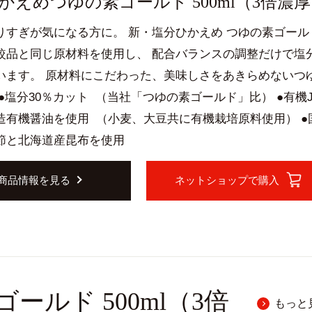
かえめつゆの素ゴールド 500ml（3倍濃
りすぎが気になる方に。 新・塩分ひかえめ つゆの素ゴール
較品と同じ原材料を使用し、 配合バランスの調整だけで塩
います。 原材料にこだわった、美味しさをあきらめないつ
●塩分30％カット （当社「つゆの素ゴールド」比） ●有機J
造有機醤油を使用 （小麦、大豆共に有機栽培原料使用） ●
節と北海道産昆布を使用
商品情報を見る
ネットショップで購入
ルド 500ml（3倍
もっと