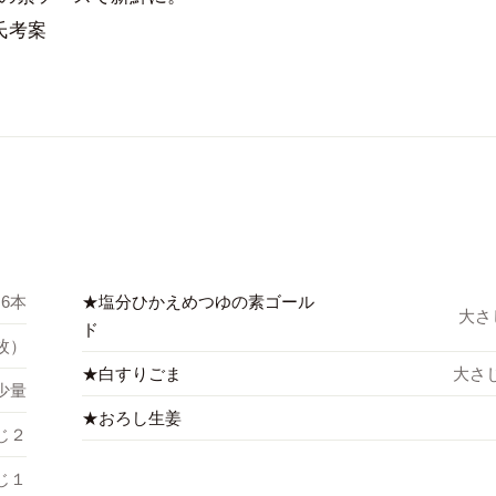
氏考案
6本
★塩分ひかえめつゆの素ゴール
大さ
ド
6枚）
★白すりごま
大さじ
少量
★おろし生姜
じ２
じ１