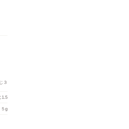
じ３
1.5
５g