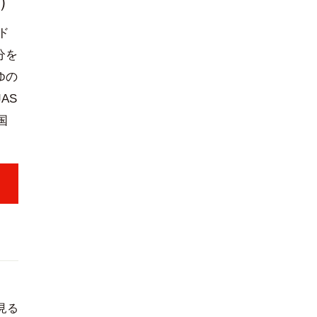
厚）
ド
分を
ゆの
AS
国
見る