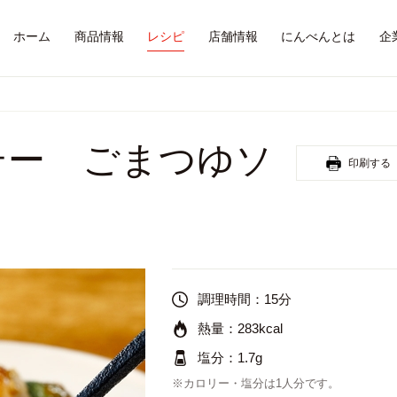
ホーム
商品情報
レシピ
店舗情報
にんべんとは
企
テー ごまつゆソ
印刷する
調理時間：
15分
熱量：
283kcal
塩分：
1.7g
※カロリー・塩分は1人分です。