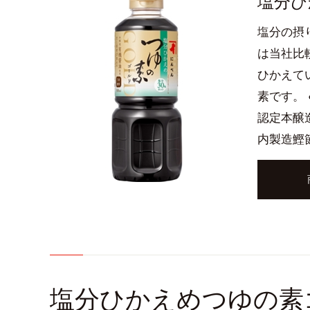
塩分ひ
塩分の摂
は当社比
ひかえて
素です。 
認定本醸
内製造鰹
塩分ひかえめつゆの素ゴー