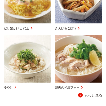
だし餡かけ かに玉
きんぴらごぼう
冷や汁
鶏肉の和風フォー
もっと見る