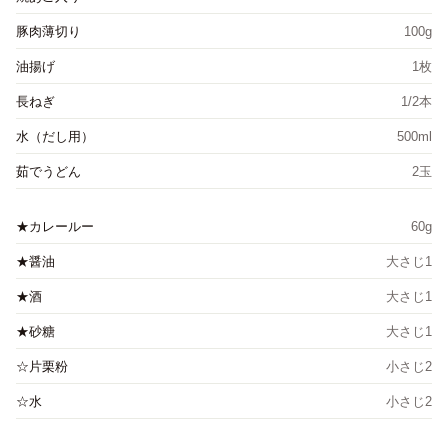
豚肉薄切り
100g
油揚げ
1枚
長ねぎ
1/2本
水（だし用）
500ml
茹でうどん
2玉
★カレールー
60g
★醤油
大さじ1
★酒
大さじ1
★砂糖
大さじ1
☆片栗粉
小さじ2
☆水
小さじ2