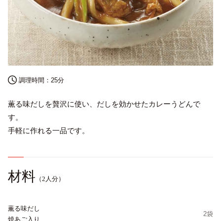
調理時間：
25分
薫る味だしを贅沢に使い、だしを効かせたカレーうどんで
English
す。
手軽に作れる一品です。
プライバシーポリシー
サイトポリシー
サイトマップ
材料
（2人分）
薫る味だし
2袋
焼あご入り