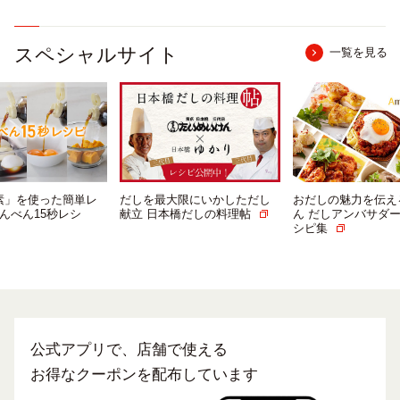
スペシャルサイト
一覧を見る
大限にいかしただし
おだしの魅力を伝える にんべ
「つゆの素」を使
本橋だしの料理帖
ん だしアンバサダーによるレ
シピ「#にんべん1
シピ集
ピ」
公式アプリで、店舗で使える
お得なクーポンを配布しています