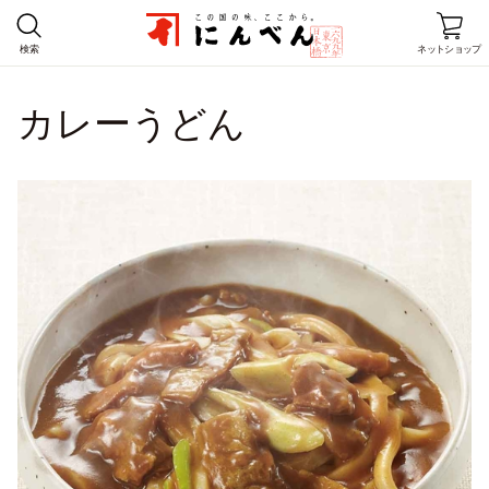
検索
ネットショップ
カレーうどん
ホーム
商品情報
レシピ
店舗情報
にんべんとは
企業情報
お客様窓口