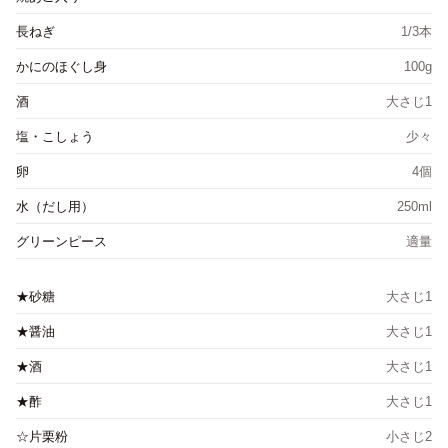
長ねぎ
1/3本
かにのほぐし身
100g
酒
大さじ1
塩・こしょう
少々
卵
4個
水（だし用）
250ml
グリーンピース
適量
★砂糖
大さじ1
★醤油
大さじ1
★酒
大さじ1
★酢
大さじ1
☆片栗粉
小さじ2