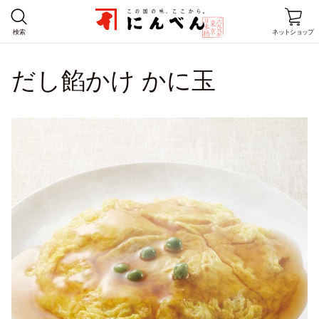
検索
ネットショップ
だし餡かけ かに玉
ホーム
商品情報
レシピ
店舗情報
にんべんとは
企業情報
お客様窓口