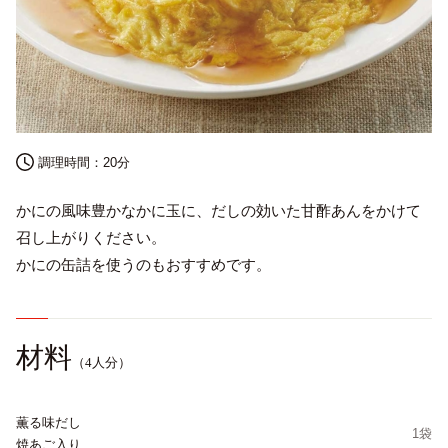
調理時間：
20分
かにの風味豊かなかに玉に、だしの効いた甘酢あんをかけて
English
召し上がりください。
かにの缶詰を使うのもおすすめです。
プライバシーポリシー
サイトポリシー
サイトマップ
材料
（4人分）
薫る味だし
1袋
焼あご入り