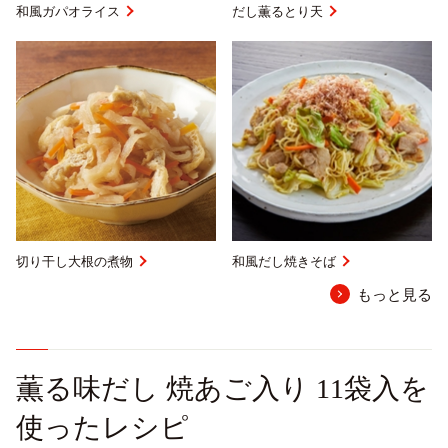
和風ガパオライス
だし薫るとり天
切り干し大根の煮物
和風だし焼きそば
もっと見る
薫る味だし 焼あご入り 11袋入を
使ったレシピ