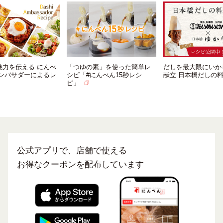
「つゆの素」を使った簡単レ
だしを最大限にいかしただし
おだしの魅
シピ「#にんべん15秒レシ
献立 日本橋だしの料理帖
ん だしア
ピ」
シピ集
公式アプリで、店舗で使える
お得なクーポンを配布しています