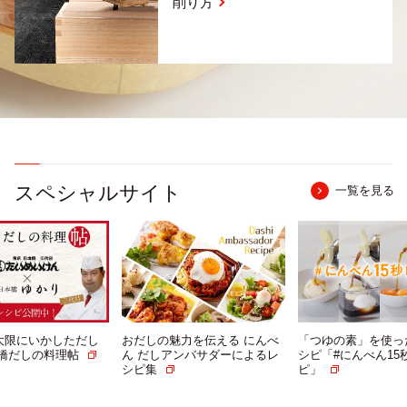
削り方
スペシャルサイト
一覧を見る
魅力を伝える にんべ
「つゆの素」を使った簡単レ
だしを最大限にいか
アンバサダーによるレ
シピ「#にんべん15秒レシ
献立 日本橋だしの
ピ」