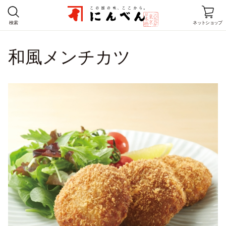
検索
ネットショップ
和風メンチカツ
ホーム
商品情報
レシピ
店舗情報
にんべんとは
企業情報
お客様窓口