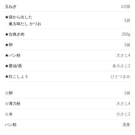
玉ねぎ
1/2個
★袋から出した
1袋
薫る味だし かつお
★合挽き肉
250g
★卵
1個
★パン粉
大さじ4
★醤油/酒
各大さじ2
★白こしょう
ひとつまみ
☆卵
1個
☆薄力粉
大さじ4
☆水
大さじ2
パン粉
適量