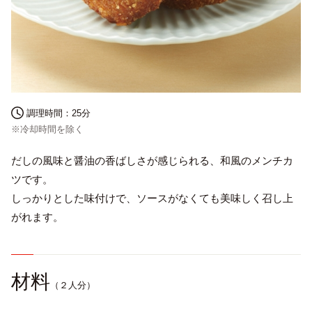
調理時間：
25分
※冷却時間を除く
だしの風味と醤油の香ばしさが感じられる、和風のメンチカ
English
ツです。
プライバシーポリシー
しっかりとした味付けで、ソースがなくても美味しく召し上
サイトポリシー
がれます。
サイトマップ
材料
（２人分）