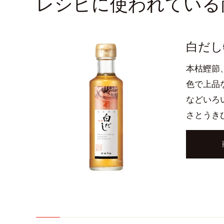
レシピに使われている
白だし特
本枯鰹節
色で上品
などいろ
さとうき