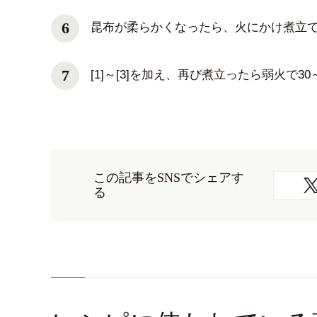
昆布が柔らかくなったら、火にかけ煮立
[1]～[3]を加え、再び煮立ったら弱火で
この記事をSNSでシェアす
る