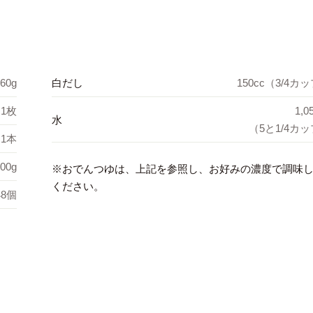
60g
白だし
150cc（3/4カ
1枚
1,0
水
（5と1/4カ
1本
00g
※おでんつゆは、上記を参照し、お好みの濃度で調味
ください。
8個