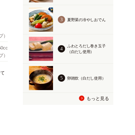
夏野菜の冷やしおでん
ップ）
ふわとろだし巻き玉子
50cc
（白だし使用）
ップ）
して
卵雑炊（白だし使用）
もっと見る