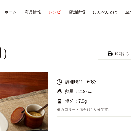
ホーム
商品情報
レシピ
店舗情報
にんべんとは
企
用）
印刷する
調理時間：
60分
熱量：
219kcal
塩分：
7.9g
※カロリー・塩分は1人分です。