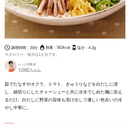
熱量：
562kcal
調理時間：
20分
塩分：
4.2g
※カロリー・塩分は1人分です。
レシピ考案者
English
YOMEちゃん
プライバシーポリシー
茹でたなすやオクラ、トマト、きゅうりなどを白だしに浸
サイトポリシー
し、細切りにしたチャーシューと共に冷水でしめた麺に添え
サイトマップ
るだけ。白だしに野菜の旨味も溶け出して優しい色合いの冷
やし中華に。