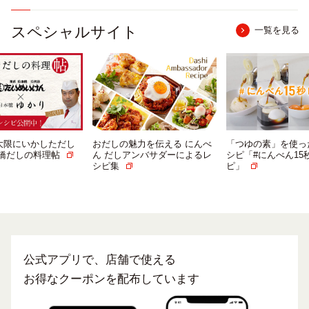
スペシャルサイト
一覧を見る
大限にいかしただし
おだしの魅力を伝える にんべ
「つゆの素」を使っ
本橋だしの料理帖
ん だしアンバサダーによるレ
シピ「#にんべん15
シピ集
ピ」
公式アプリで、店舗で使える
お得なクーポンを配布しています