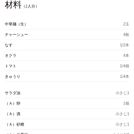
材料
（2人分）
中華麺（生）
2玉
チャーシュー
4枚
なす
1/2本
オクラ
4本
トマト
1/4個
きゅうり
1/4本
サラダ油
小さじ1
（Ａ）卵
1個
（Ａ）酒
小さじ1
（Ａ）砂糖
小さじ1