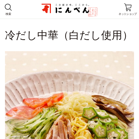
検索
ネットショップ
冷だし中華（白だし使用）
ホーム
商品情報
レシピ
店舗情報
にんべんとは
企業情報
お客様窓口