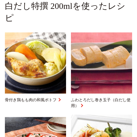
白だし特撰 200mlを使ったレシ
ピ
骨付き鶏もも肉の和風ポトフ
ふわとろだし巻き玉子（白だし使
用）