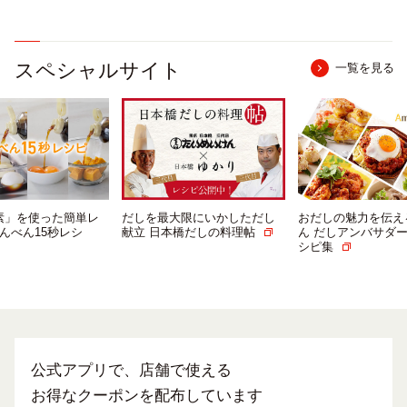
スペシャルサイト
一覧を見る
素」を使った簡単レ
だしを最大限にいかしただし
おだしの魅力を伝え
んべん15秒レシ
献立 日本橋だしの料理帖
ん だしアンバサダ
シピ集
公式アプリで、店舗で使える
お得なクーポンを配布しています