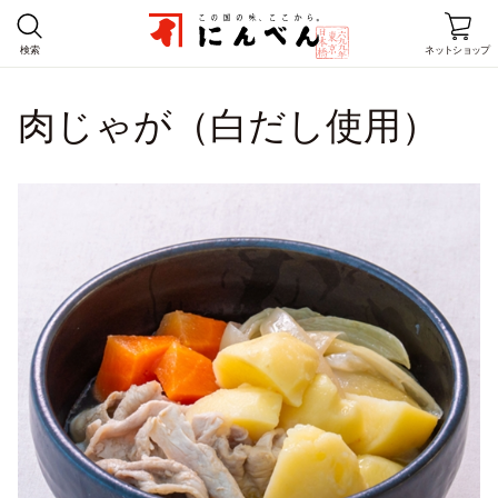
検索
ネットショップ
肉じゃが（白だし使用）
ホーム
商品情報
レシピ
店舗情報
にんべんとは
企業情報
お客様窓口