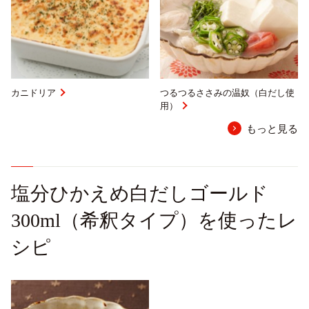
カニドリア
つるつるささみの温奴（白だし使
用）
もっと見る
塩分ひかえめ白だしゴールド
300ml（希釈タイプ）を使ったレ
シピ