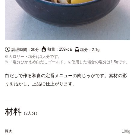
熱量：
259kcal
調理時間：
30分
塩分：
2.1g
※カロリー・塩分は1人分です。
※「塩分ひかえめ白だしゴールド」を使用した場合の塩分は1.5gです。
English
白だしで作る和食の定番メニューの肉じゃがです。素材の彩
プライバシーポリシー
りを活かし、上品に仕上がります。
サイトポリシー
サイトマップ
材料
（2人分）
豚肉
100g