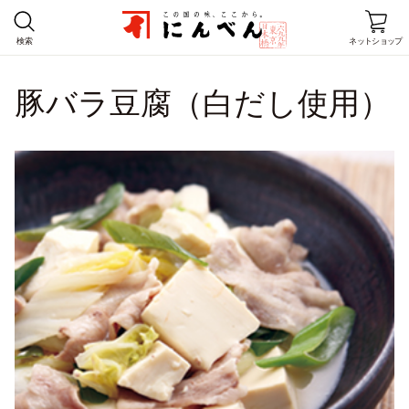
検索
ネットショップ
豚バラ豆腐（白だし使用）
ホーム
商品情報
レシピ
店舗情報
にんべんとは
企業情報
お客様窓口