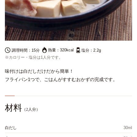
熱量：
320kcal
調理時間：
15分
塩分：
2.2g
※カロリー・塩分は1人分です。
English
味付けは白だしだけだから簡単！
フライパン1つで、ごはんがすすむおかずの完成です。
プライバシーポリシー
サイトポリシー
サイトマップ
材料
（2人分）
白だし
30ml