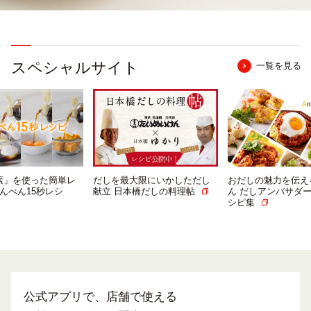
スペシャルサイト
一覧を見る
使った簡単レ
だしを最大限にいかしただし
おだしの魅力を伝える に
15秒レシ
献立 日本橋だしの料理帖
ん だしアンバサダーによ
シピ集
公式アプリで、店舗で使える