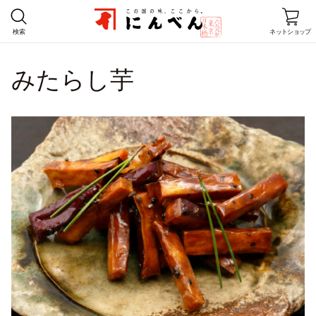
検索
ネットショップ
みたらし芋
ホーム
商品情報
レシピ
店舗情報
にんべんとは
企業情報
お客様窓口