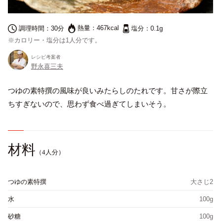
熱量：
467kcal
調理時間：
30分
塩分：
0.1g
※カロリー・塩分は1人分です。
レシピ考案者
野永喜三夫
つゆの素特撰の風味が良いみたらしのたれです。甘さが際立
ちすぎないので、思わず食べ過ぎてしまいそう。
English
プライバシーポリシー
材料
サイトポリシー
（4人分）
サイトマップ
つゆの素特撰
大さじ2
水
100g
砂糖
100g