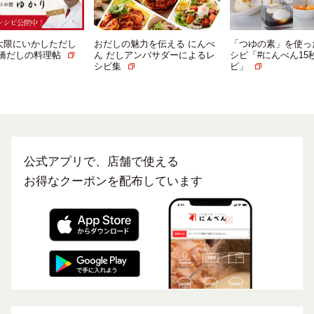
大限にいかしただし
おだしの魅力を伝える にんべ
「つゆの素」を使っ
本橋だしの料理帖
ん だしアンバサダーによるレ
シピ「#にんべん15
シピ集
ピ」
公式アプリで、店舗で使える
お得なクーポンを配布しています